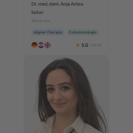
Dr. med. dent. Anja Antea
Sokač
Zahnärztin
Aligner-Therapie
Endodontologie
Parodontologie
5.0
(
1272
)
Ästhetische Zahnheilkunde
Hochwertiger Zahnersatz
CMD
Angstpatienten