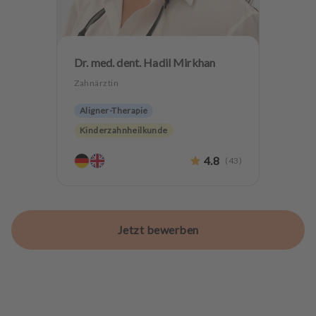
Dr. med. dent. Hadil Mirkhan
Zahnärztin
Aligner-Therapie
Kinderzahnheilkunde
Endodontologie
Parodontologie
4.8
(
43
)
Ästhetische Zahnheilkunde
Hochwertiger Zahnersatz
Alterszahnheilkunde
Jetzt bewerben
Zahnerhaltung
Lachgas
Angstpatienten