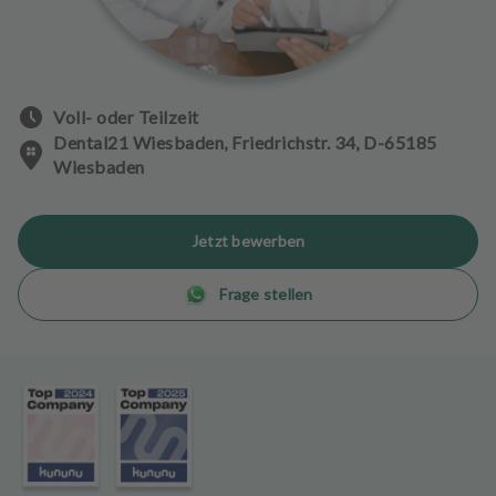
n
d
l
u
n
Voll- oder Teilzeit
g
Dental21 Wiesbaden, Friedrichstr. 34, D-65185
e
Wiesbaden
n
T
Jetzt bewerben
e
a
Frage stellen
m
J
o
b
s
A