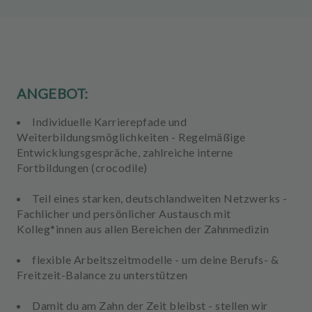
u
s
s
t
a
t
ANGEBOT:
t
u
Individuelle Karrierepfade und
n
Weiterbildungsmöglichkeiten
- Regelmäßige
g
Entwicklungsgespräche, zahlreiche interne
Fortbildungen (crocodile)
Teil eines starken, deutschlandweiten Netzwerks
-
Fachlicher und persönlicher Austausch mit
Kolleg*innen aus allen Bereichen der Zahnmedizin
flexible Arbeitszeitmodelle
- um deine Berufs- &
Freitzeit-Balance zu unterstützen
Damit du am Zahn der Zeit bleibst
- stellen wir